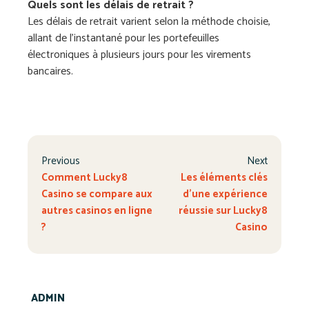
Quels sont les délais de retrait ?
Les délais de retrait varient selon la méthode choisie,
allant de l’instantané pour les portefeuilles
électroniques à plusieurs jours pour les virements
bancaires.
Previous
Next
Comment Lucky8
Les éléments clés
Casino se compare aux
d’une expérience
autres casinos en ligne
réussie sur Lucky8
?
Casino
ADMIN