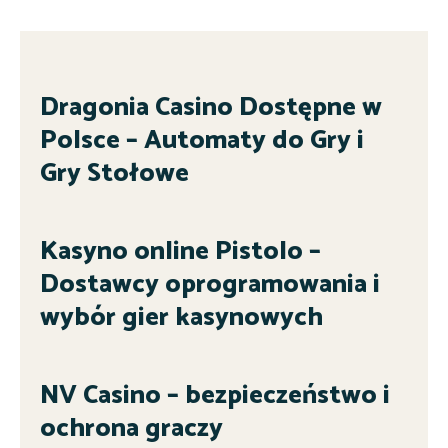
Dragonia Casino Dostępne w
Polsce – Automaty do Gry i
Gry Stołowe
Kasyno online Pistolo –
Dostawcy oprogramowania i
wybór gier kasynowych
NV Casino – bezpieczeństwo i
ochrona graczy