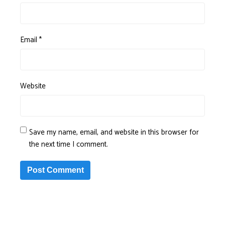
Email
*
Website
Save my name, email, and website in this browser for
the next time I comment.