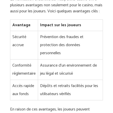
plusieurs avantages non seulement pour le casino, mais
aussi pour les joueurs. Voici quelques avantages clés :
Avantage
Impact sur les joueurs
Sécurité
Prévention des fraudes et
accrue
protection des données
personnelles
Conformité
Assurance d’un environnement de
réglementaire
jeu légal et sécurisé
Accès rapide
Dépôts et retraits facilités pour les
aux fonds
utilisateurs vérifiés
En raison de ces avantages, les joueurs peuvent