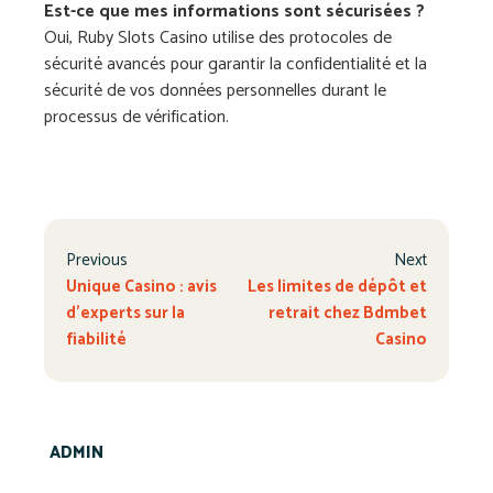
Est-ce que mes informations sont sécurisées ?
Oui, Ruby Slots Casino utilise des protocoles de
sécurité avancés pour garantir la confidentialité et la
sécurité de vos données personnelles durant le
processus de vérification.
Previous
Next
Unique Casino : avis
Les limites de dépôt et
d’experts sur la
retrait chez Bdmbet
fiabilité
Casino
ADMIN