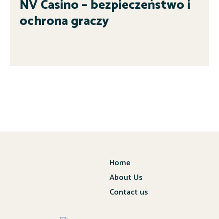
NV Casino – bezpieczeństwo i
ochrona graczy
Home
About Us
Contact us