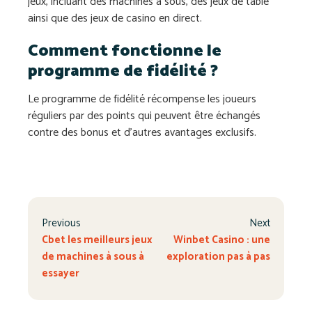
jeux, incluant des machines à sous, des jeux de table
ainsi que des jeux de casino en direct.
Comment fonctionne le
programme de fidélité ?
Le programme de fidélité récompense les joueurs
réguliers par des points qui peuvent être échangés
contre des bonus et d’autres avantages exclusifs.
Previous
Next
Cbet les meilleurs jeux
Winbet Casino : une
de machines à sous à
exploration pas à pas
essayer