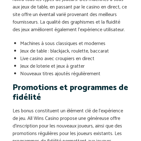
aux jeux de table, en passant par le casino en direct, ce
site offre un éventail varié provenant des meilleurs
fournisseurs. La qualité des graphismes et la fluidité
des jeux améliorent également l’expérience utilisateur.
Machines à sous classiques et modernes
Jeux de table : blackjack, roulette, baccarat
Live casino avec croupiers en direct
Jeux de loterie et jeux à gratter
Nouveaux titres ajoutés régulièrement
Promotions et programmes de
fidélité
Les bonus constituent un élément clé de l’expérience
de jeu. All Wins Casino propose une généreuse offre
d’inscription pour les nouveaux joueurs, ainsi que des
promotions régulières pour les joueurs existants. Les