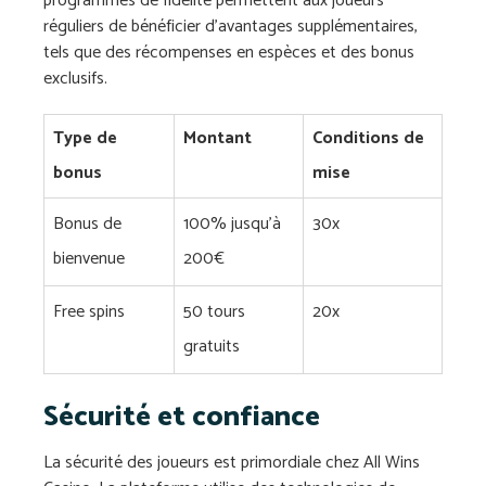
programmes de fidélité permettent aux joueurs
réguliers de bénéficier d’avantages supplémentaires,
tels que des récompenses en espèces et des bonus
exclusifs.
Type de
Montant
Conditions de
bonus
mise
Bonus de
100% jusqu’à
30x
bienvenue
200€
Free spins
50 tours
20x
gratuits
Sécurité et confiance
La sécurité des joueurs est primordiale chez All Wins