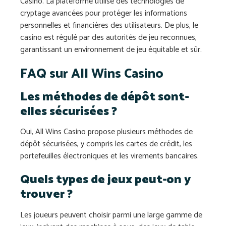
Casino. La plateforme utilise des technologies de
cryptage avancées pour protéger les informations
personnelles et financières des utilisateurs. De plus, le
casino est régulé par des autorités de jeu reconnues,
garantissant un environnement de jeu équitable et sûr.
FAQ sur All Wins Casino
Les méthodes de dépôt sont-
elles sécurisées ?
Oui, All Wins Casino propose plusieurs méthodes de
dépôt sécurisées, y compris les cartes de crédit, les
portefeuilles électroniques et les virements bancaires.
Quels types de jeux peut-on y
trouver ?
Les joueurs peuvent choisir parmi une large gamme de