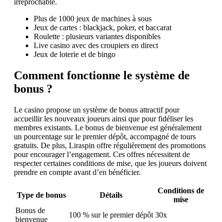
irréprochable.
Plus de 1000 jeux de machines à sous
Jeux de cartes : blackjack, poker, et baccarat
Roulette : plusieurs variantes disponibles
Live casino avec des croupiers en direct
Jeux de loterie et de bingo
Comment fonctionne le système de
bonus ?
Le casino propose un système de bonus attractif pour
accueillir les nouveaux joueurs ainsi que pour fidéliser les
membres existants. Le bonus de bienvenue est généralement
un pourcentage sur le premier dépôt, accompagné de tours
gratuits. De plus, Liraspin offre régulièrement des promotions
pour encourager l’engagement. Ces offres nécessitent de
respecter certaines conditions de mise, que les joueurs doivent
prendre en compte avant d’en bénéficier.
Conditions de
Type de bonus
Détails
mise
Bonus de
100 % sur le premier dépôt
30x
bienvenue