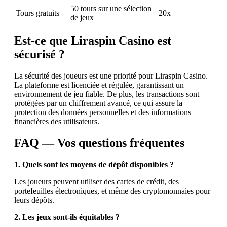
50 tours sur une sélection
Tours gratuits
20x
de jeux
Est-ce que Liraspin Casino est
sécurisé ?
La sécurité des joueurs est une priorité pour Liraspin Casino.
La plateforme est licenciée et régulée, garantissant un
environnement de jeu fiable. De plus, les transactions sont
protégées par un chiffrement avancé, ce qui assure la
protection des données personnelles et des informations
financières des utilisateurs.
FAQ — Vos questions fréquentes
1. Quels sont les moyens de dépôt disponibles ?
Les joueurs peuvent utiliser des cartes de crédit, des
portefeuilles électroniques, et même des cryptomonnaies pour
leurs dépôts.
2. Les jeux sont-ils équitables ?