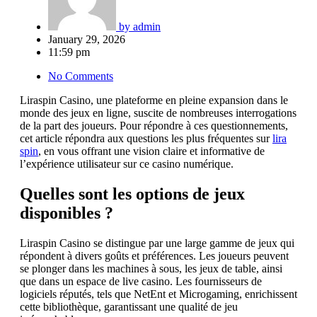
by
admin
January 29, 2026
11:59 pm
No Comments
Liraspin Casino, une plateforme en pleine expansion dans le
monde des jeux en ligne, suscite de nombreuses interrogations
de la part des joueurs. Pour répondre à ces questionnements,
cet article répondra aux questions les plus fréquentes sur
lira
spin
, en vous offrant une vision claire et informative de
l’expérience utilisateur sur ce casino numérique.
Quelles sont les options de jeux
disponibles ?
Liraspin Casino se distingue par une large gamme de jeux qui
répondent à divers goûts et préférences. Les joueurs peuvent
se plonger dans les machines à sous, les jeux de table, ainsi
que dans un espace de live casino. Les fournisseurs de
logiciels réputés, tels que NetEnt et Microgaming, enrichissent
cette bibliothèque, garantissant une qualité de jeu