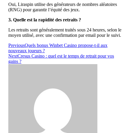
Oui, Liraspin utilise des générateurs de nombres aléatoires
(RNG) pour garantir l’équité des jeux.
3. Quelle est la rapidité des retraits ?
Les retraits sont généralement traités sous 24 heures, selon le
moyen utilisé, avec une confirmation par email pour le suivi.
Previous
Quels bonus Winbet Casino propose-t-il aux
nouveaux joueurs ?
Next
Cresus Casino : quel est le temps de retrait pour vos
gains ?