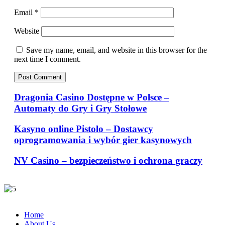
Email
*
Website
Save my name, email, and website in this browser for the
next time I comment.
Dragonia Casino Dostępne w Polsce –
Automaty do Gry i Gry Stołowe
Kasyno online Pistolo – Dostawcy
oprogramowania i wybór gier kasynowych
NV Casino – bezpieczeństwo i ochrona graczy
Home
About Us