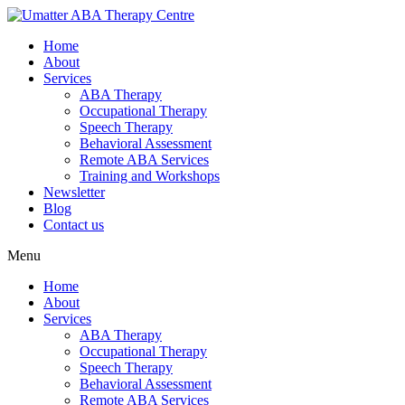
Home
About
Services
ABA Therapy
Occupational Therapy
Speech Therapy
Behavioral Assessment
Remote ABA Services
Training and Workshops
Newsletter
Blog
Contact us
Menu
Home
About
Services
ABA Therapy
Occupational Therapy
Speech Therapy
Behavioral Assessment
Remote ABA Services