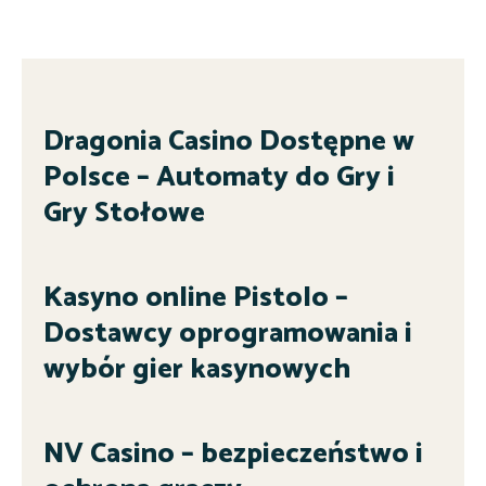
Dragonia Casino Dostępne w
Polsce – Automaty do Gry i
Gry Stołowe
Kasyno online Pistolo –
Dostawcy oprogramowania i
wybór gier kasynowych
NV Casino – bezpieczeństwo i