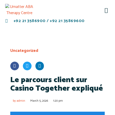
+92 21 3586900 / +92 21 35869600
Uncategorized
Le parcours client sur
Casino Together expliqué
by
admin
March 5, 2026
1:20 pm