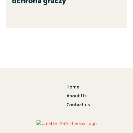
ochrona graczy
Home
About Us
Contact us