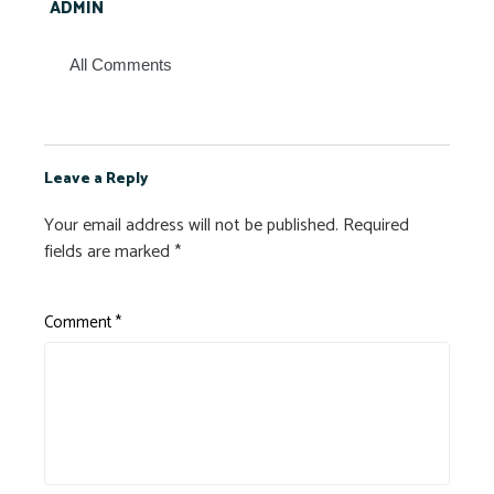
ADMIN
All Comments
Leave a Reply
Your email address will not be published.
Required
fields are marked
*
Comment
*