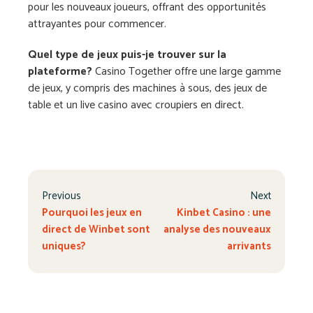
pour les nouveaux joueurs, offrant des opportunités
attrayantes pour commencer.
Quel type de jeux puis-je trouver sur la
plateforme?
Casino Together offre une large gamme
de jeux, y compris des machines à sous, des jeux de
table et un live casino avec croupiers en direct.
Previous
Next
Pourquoi les jeux en
Kinbet Casino : une
direct de Winbet sont
analyse des nouveaux
uniques?
arrivants