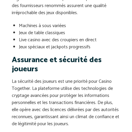
des fournisseurs renommés assurent une qualité
irréprochable des jeux disponibles.
Machines à sous variées
Jeux de table classiques
Live casino avec des croupiers en direct
Jeux spéciaux et jackpots progressifs
Assurance et sécurité des
joueurs
La sécurité des joueurs est une priorité pour Casino
Together. La plateforme utilise des technologies de
cryptage avancées pour protéger les informations
personnelles et les transactions financières. De plus,
elle opère avec des licences délivrées par des autorités
reconnues, garantissant ainsi un climat de confiance et
de légitimité pour les joueurs.