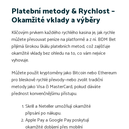
Platební metody & Rychlost –
Okamžité vklady a výběry
Klíčovým prvkem každého rychlého kasina je, jak rychle
můžete přesouvat peníze na platformě a z ní. BDM Bet
přijímá širokou škálu platebních metod, což zajišťuje
okamžité vklady bez ohledu na to, co vám nejvíce
vyhovuje.
Můžete použít kryptoměny jako Bitcoin nebo Ethereum
pro bleskově rychlé převody—nebo zvolit tradiční
metody jako Visa či MasterCard, pokud dáváte
přednost konvenčnějšímu přístupu.
Skrill a Neteller umožňují okamžité
připsání po nákupu.
Apple Pay a Google Pay poskytují
okamžité dobíjení přes mobilní