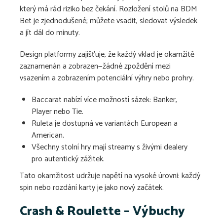
který má rád riziko bez čekání. Rozložení stolů na BDM
Bet je zjednodušené; můžete vsadit, sledovat výsledek
a jít dál do minuty.
Design platformy zajišťuje, že každý vklad je okamžitě
zaznamenán a zobrazen—žádné zpoždění mezi
vsazením a zobrazením potenciální výhry nebo prohry.
Baccarat nabízí více možností sázek: Banker,
Player nebo Tie.
Ruleta je dostupná ve variantách European a
American.
Všechny stolní hry mají streamy s živými dealery
pro autentický zážitek.
Tato okamžitost udržuje napětí na vysoké úrovni: každý
spin nebo rozdání karty je jako nový začátek.
Crash & Roulette – Výbuchy