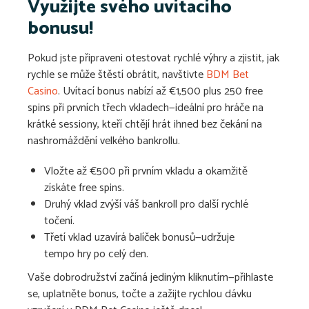
Využijte svého uvítacího
bonusu!
Pokud jste připraveni otestovat rychlé výhry a zjistit, jak
rychle se může štěstí obrátit, navštivte
BDM Bet
Casino
. Uvítací bonus nabízí až €1,500 plus 250 free
spins při prvních třech vkladech—ideální pro hráče na
krátké sessiony, kteří chtějí hrát ihned bez čekání na
nashromáždění velkého bankrollu.
Vložte až €500 při prvním vkladu a okamžitě
získáte free spins.
Druhý vklad zvýší váš bankroll pro další rychlé
točení.
Třetí vklad uzavírá balíček bonusů—udržuje
tempo hry po celý den.
Vaše dobrodružství začíná jediným kliknutím—přihlaste
se, uplatněte bonus, točte a zažijte rychlou dávku