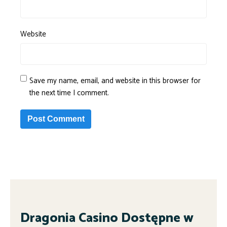
Website
Save my name, email, and website in this browser for
the next time I comment.
Dragonia Casino Dostępne w