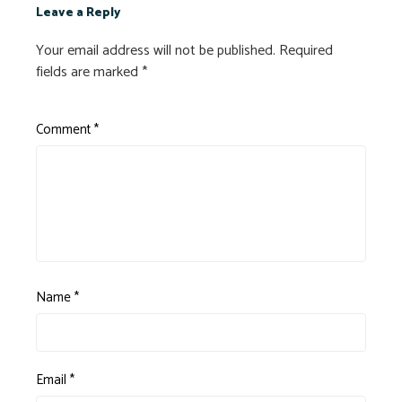
Leave a Reply
Your email address will not be published.
Required
fields are marked
*
Comment
*
Name
*
Email
*