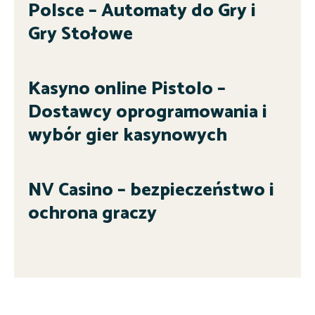
Polsce – Automaty do Gry i
Gry Stołowe
Kasyno online Pistolo –
Dostawcy oprogramowania i
wybór gier kasynowych
NV Casino – bezpieczeństwo i
ochrona graczy