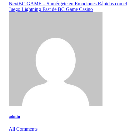
Next
BC GAME – Sumérgete en Emociones Rápidas con el
Juego Lightning‑Fast de BC Game Casino
admin
All Comments