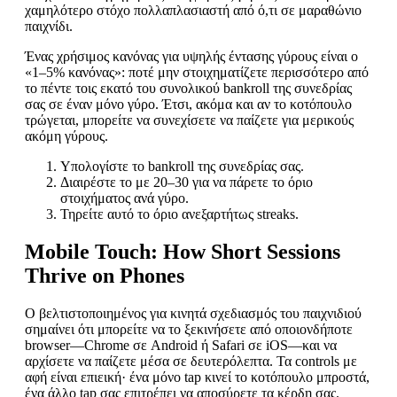
χαμηλότερο στόχο πολλαπλασιαστή από ό,τι σε μαραθώνιο
παιχνίδι.
Ένας χρήσιμος κανόνας για υψηλής έντασης γύρους είναι ο
«1–5% κανόνας»: ποτέ μην στοιχηματίζετε περισσότερο από
το πέντε τοις εκατό του συνολικού bankroll της συνεδρίας
σας σε έναν μόνο γύρο. Έτσι, ακόμα και αν το κοτόπουλο
τρώγεται, μπορείτε να συνεχίσετε να παίζετε για μερικούς
ακόμη γύρους.
Υπολογίστε το bankroll της συνεδρίας σας.
Διαιρέστε το με 20–30 για να πάρετε το όριο
στοιχήματος ανά γύρο.
Τηρείτε αυτό το όριο ανεξαρτήτως streaks.
Mobile Touch: How Short Sessions
Thrive on Phones
Ο βελτιστοποιημένος για κινητά σχεδιασμός του παιχνιδιού
σημαίνει ότι μπορείτε να το ξεκινήσετε από οποιονδήποτε
browser—Chrome σε Android ή Safari σε iOS—και να
αρχίσετε να παίζετε μέσα σε δευτερόλεπτα. Τα controls με
αφή είναι επιεική· ένα μόνο tap κινεί το κοτόπουλο μπροστά,
ένα άλλο tap σας επιτρέπει να αποσύρετε τα κέρδη σας.