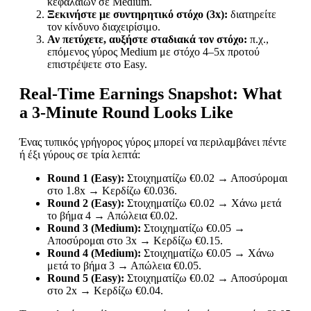
κεφαλαίων σε Medium.
Ξεκινήστε με συντηρητικό στόχο (3x):
διατηρείτε
τον κίνδυνο διαχειρίσιμο.
Αν πετύχετε, αυξήστε σταδιακά τον στόχο:
π.χ.,
επόμενος γύρος Medium με στόχο 4–5x προτού
επιστρέψετε στο Easy.
Real‑Time Earnings Snapshot: What
a 3‑Minute Round Looks Like
Ένας τυπικός γρήγορος γύρος μπορεί να περιλαμβάνει πέντε
ή έξι γύρους σε τρία λεπτά:
Round 1 (Easy):
Στοιχηματίζω €0.02 → Αποσύρομαι
στο 1.8x → Κερδίζω €0.036.
Round 2 (Easy):
Στοιχηματίζω €0.02 → Χάνω μετά
το βήμα 4 → Απώλεια €0.02.
Round 3 (Medium):
Στοιχηματίζω €0.05 →
Αποσύρομαι στο 3x → Κερδίζω €0.15.
Round 4 (Medium):
Στοιχηματίζω €0.05 → Χάνω
μετά το βήμα 3 → Απώλεια €0.05.
Round 5 (Easy):
Στοιχηματίζω €0.02 → Αποσύρομαι
στο 2x → Κερδίζω €0.04.