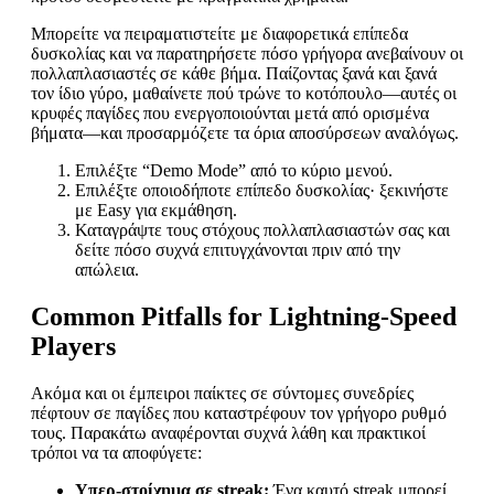
Μπορείτε να πειραματιστείτε με διαφορετικά επίπεδα
δυσκολίας και να παρατηρήσετε πόσο γρήγορα ανεβαίνουν οι
πολλαπλασιαστές σε κάθε βήμα. Παίζοντας ξανά και ξανά
τον ίδιο γύρο, μαθαίνετε πού τρώνε το κοτόπουλο—αυτές οι
κρυφές παγίδες που ενεργοποιούνται μετά από ορισμένα
βήματα—και προσαρμόζετε τα όρια αποσύρσεων αναλόγως.
Επιλέξτε “Demo Mode” από το κύριο μενού.
Επιλέξτε οποιοδήποτε επίπεδο δυσκολίας· ξεκινήστε
με Easy για εκμάθηση.
Καταγράψτε τους στόχους πολλαπλασιαστών σας και
δείτε πόσο συχνά επιτυγχάνονται πριν από την
απώλεια.
Common Pitfalls for Lightning‑Speed
Players
Ακόμα και οι έμπειροι παίκτες σε σύντομες συνεδρίες
πέφτουν σε παγίδες που καταστρέφουν τον γρήγορο ρυθμό
τους. Παρακάτω αναφέρονται συχνά λάθη και πρακτικοί
τρόποι να τα αποφύγετε:
Υπερ‑στοίχημα σε streak:
Ένα καυτό streak μπορεί