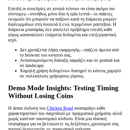
Επειδή οι συνεδρίες σε κινητά τείνουν να είναι ακόμα πιο
σύντομες—συνήθως μόνο δύο ή τρία λεπτά—οι παίκτες
εκτιμούν ότι μπορούν να παίξουν κατά τη διάρκεια μικρών
διαλειμμάτων στη δουλειά ή ενώ περιμένουν ραντεβού. Η
διάρκεια μπαταρίας δεν αποτελεί πρόβλημα επειδή κάθε
γύρος καταναλώνει ελάχιστα δεδομένα και επεξεργαστική
ισχύ.
Δεν χρειάζεται λήψη εφαρμογής—παίζετε άμεσα από
το browser του κινητού σας.
Ανταποκρινόμενη διάταξη ταιριάζει και σε portrait και
σε landscape.
Χαμηλή χρήση δεδομένων διατηρεί το κόστος χαμηλό
σε πολλαπλούς γρήγορους γύρους.
Demo Mode Insights: Testing Timing
Without Losing Coins
Η demo έκδοση του
Chicken Road
αναπαράγει κάθε
χαρακτηριστικό του παιχνιδιού με πραγματικά χρήματα, αλλά
χωρίς κανέναν οικονομικό κίνδυνο. Είναι μια ιδανική
πλατφόρμα για να βελτιώσετε τις δεξιότητες χρονισμού σας
προτού δεσμευτείτε με πραγματικά χρήματα.