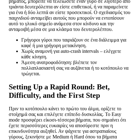
βήματος, μπορείτε να τελειώσετε έναν γύρο σε λιγότερο από
τριάντα δευτερόλεπτα αν είστε επιθετικοί, ή να παραμείνετε
για ένα ή δύο λεπτά αν είστε προσεκτικοί. Ο σχεδιασμός του
παιχνιδιού ανταμείβει αυτούς που μπορούν να εντοπίσουν
αυτό το γλυκό σημείο ανάμεσα στον κίνδυνο και την
ανταμοιβή μέσα σε μια κλάσμα του δευτερολέπτου.
Γρήγοροι γύροι που ταιριάζουν σε ένα διάλειμμα για
καφέ ή μια γρήγορη μετακίνηση.
Χωρίς αναμονή για auto‑crash intervals – ελέγχετε
κάθε κίνηση.
Άμεση ανατροφοδότηση: βλέπετε τον
πολλαπλασιαστή σας να αυξάνεται ή το κοτόπουλο να
τρώγεται.
Setting Up a Rapid Round: Bet,
Difficulty, and the First Step
Πριν το κοτόπουλο κάνει το πρώτο του άλμα, ορίζετε το
στοίχημά σας και επιλέγετε επίπεδο δυσκολίας. Το Easy
mode προσφέρει είκοσι‑τέσσερα βήματα, που σημαίνει ότι
έχετε περισσότερες ευκαιρίες να αποσύρεστε πριν η
επικινδυνότητα αυξηθεί. Αν ψάχνετε για αστραπιαίους
γύρους, ξεκινήστε με Medium ή Hard όπου τα βήματα