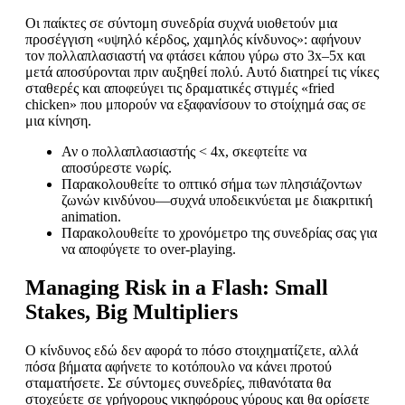
Οι παίκτες σε σύντομη συνεδρία συχνά υιοθετούν μια
προσέγγιση «υψηλό κέρδος, χαμηλός κίνδυνος»: αφήνουν
τον πολλαπλασιαστή να φτάσει κάπου γύρω στο 3x–5x και
μετά αποσύρονται πριν αυξηθεί πολύ. Αυτό διατηρεί τις νίκες
σταθερές και αποφεύγει τις δραματικές στιγμές «fried
chicken» που μπορούν να εξαφανίσουν το στοίχημά σας σε
μια κίνηση.
Αν ο πολλαπλασιαστής < 4x, σκεφτείτε να
αποσύρεστε νωρίς.
Παρακολουθείτε το οπτικό σήμα των πλησιάζοντων
ζωνών κινδύνου—συχνά υποδεικνύεται με διακριτική
animation.
Παρακολουθείτε το χρονόμετρο της συνεδρίας σας για
να αποφύγετε το over‑playing.
Managing Risk in a Flash: Small
Stakes, Big Multipliers
Ο κίνδυνος εδώ δεν αφορά το πόσο στοιχηματίζετε, αλλά
πόσα βήματα αφήνετε το κοτόπουλο να κάνει προτού
σταματήσετε. Σε σύντομες συνεδρίες, πιθανότατα θα
στοχεύετε σε γρήγορους νικηφόρους γύρους και θα ορίσετε