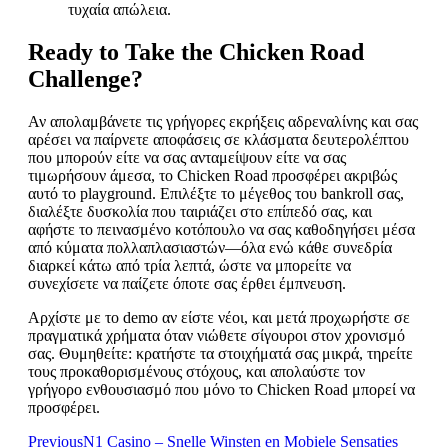
τυχαία απώλεια.
Ready to Take the Chicken Road
Challenge?
Αν απολαμβάνετε τις γρήγορες εκρήξεις αδρεναλίνης και σας
αρέσει να παίρνετε αποφάσεις σε κλάσματα δευτερολέπτου
που μπορούν είτε να σας ανταμείψουν είτε να σας
τιμωρήσουν άμεσα, το Chicken Road προσφέρει ακριβώς
αυτό το playground. Επιλέξτε το μέγεθος του bankroll σας,
διαλέξτε δυσκολία που ταιριάζει στο επίπεδό σας, και
αφήστε το πεινασμένο κοτόπουλο να σας καθοδηγήσει μέσα
από κύματα πολλαπλασιαστών—όλα ενώ κάθε συνεδρία
διαρκεί κάτω από τρία λεπτά, ώστε να μπορείτε να
συνεχίσετε να παίζετε όποτε σας έρθει έμπνευση.
Αρχίστε με το demo αν είστε νέοι, και μετά προχωρήστε σε
πραγματικά χρήματα όταν νιώθετε σίγουροι στον χρονισμό
σας. Θυμηθείτε: κρατήστε τα στοιχήματά σας μικρά, τηρείτε
τους προκαθορισμένους στόχους, και απολαύστε τον
γρήγορο ενθουσιασμό που μόνο το Chicken Road μπορεί να
προσφέρει.
Previous
N1 Casino – Snelle Winsten en Mobiele Sensaties