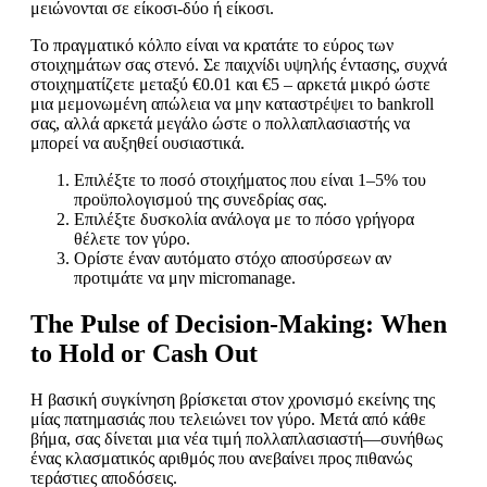
μειώνονται σε είκοσι‑δύο ή είκοσι.
Το πραγματικό κόλπο είναι να κρατάτε το εύρος των
στοιχημάτων σας στενό. Σε παιχνίδι υψηλής έντασης, συχνά
στοιχηματίζετε μεταξύ €0.01 και €5 – αρκετά μικρό ώστε
μια μεμονωμένη απώλεια να μην καταστρέψει το bankroll
σας, αλλά αρκετά μεγάλο ώστε ο πολλαπλασιαστής να
μπορεί να αυξηθεί ουσιαστικά.
Επιλέξτε το ποσό στοιχήματος που είναι 1–5% του
προϋπολογισμού της συνεδρίας σας.
Επιλέξτε δυσκολία ανάλογα με το πόσο γρήγορα
θέλετε τον γύρο.
Ορίστε έναν αυτόματο στόχο αποσύρσεων αν
προτιμάτε να μην micromanage.
The Pulse of Decision‑Making: When
to Hold or Cash Out
Η βασική συγκίνηση βρίσκεται στον χρονισμό εκείνης της
μίας πατημασιάς που τελειώνει τον γύρο. Μετά από κάθε
βήμα, σας δίνεται μια νέα τιμή πολλαπλασιαστή—συνήθως
ένας κλασματικός αριθμός που ανεβαίνει προς πιθανώς
τεράστιες αποδόσεις.