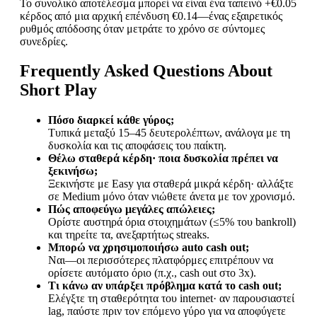
Το συνολικό αποτέλεσμα μπορεί να είναι ένα ταπεινό +€0.05
κέρδος από μια αρχική επένδυση €0.14—ένας εξαιρετικός
ρυθμός απόδοσης όταν μετράτε το χρόνο σε σύντομες
συνεδρίες.
Frequently Asked Questions About
Short Play
Πόσο διαρκεί κάθε γύρος;
Τυπικά μεταξύ 15–45 δευτερολέπτων, ανάλογα με τη
δυσκολία και τις αποφάσεις του παίκτη.
Θέλω σταθερά κέρδη· ποια δυσκολία πρέπει να
ξεκινήσω;
Ξεκινήστε με Easy για σταθερά μικρά κέρδη· αλλάξτε
σε Medium μόνο όταν νιώθετε άνετα με τον χρονισμό.
Πώς αποφεύγω μεγάλες απώλειες;
Ορίστε αυστηρά όρια στοιχημάτων (≤5% του bankroll)
και τηρείτε τα, ανεξαρτήτως streaks.
Μπορώ να χρησιμοποιήσω auto cash out;
Ναι—οι περισσότερες πλατφόρμες επιτρέπουν να
ορίσετε αυτόματο όριο (π.χ., cash out στο 3x).
Τι κάνω αν υπάρξει πρόβλημα κατά το cash out;
Ελέγξτε τη σταθερότητα του internet· αν παρουσιαστεί
lag, παύστε πριν τον επόμενο γύρο για να αποφύγετε