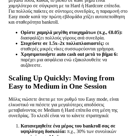
μεγάλα ποσά, καθώς το ρίσκο σε κάθε βήμα είναι
χαμηλότερο σε σύγκριση με τα Hard ή Hardcore επίπεδα.
Για πολλούς παίκτες σε σύντομες συνεδρίες, η παραμονή στο
Easy mode κατά την πρώτη εβδομάδα χτίζει αυτοπεποίθηση
και σταθερότητα bankroll.
Ορίστε χαμηλά μεγέθη στοιχημάτων (π.χ., €0.05):
διασφαλίζει πολλούς γύρους ανά συνεδρία.
Στοχεύστε σε 1.5x–2x πολλαπλασιαστές:
οι
σταθερές μικρές νίκες συσσωρεύονται γρήγορα.
Χρησιμοποιήστε auto cash out μετά το βήμα 6:
παρέχει μια ασφάλεια ενώ εξακολουθείτε να
αυξάνεστε.
Scaling Up Quickly: Moving from
Easy to Medium in One Session
Μόλις νιώσετε άνετα με τον ρυθμό του Easy mode, είναι
ελκυστικό να πιέσετε για μεγαλύτερες αποδόσεις
μεταβαίνοντας σε Medium ή Hard επίπεδα στη μέση της
συνεδρίας. Το κλειδί είναι να το κάνετε στρατηγικά:
Κατανεμηθείτε ένα μέρος του bankroll σας σε
υψηλότερη δυσκολία:
π.χ., 30% των συνολικών