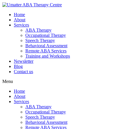
Home
About
Services
ABA Therapy
Occupational Therapy
Speech Therapy
Behavioral Assessment
Remote ABA Services
Training and Workshops
Newsletter
Blog
Contact us
Menu
Home
About
Services
ABA Therapy
Occupational Therapy
Speech Therapy
Behavioral Assessment
Remote ABA Services