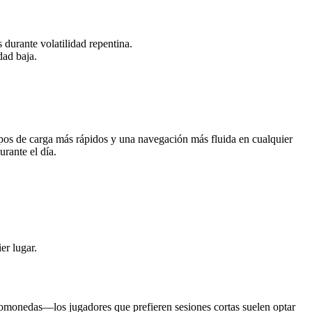
durante volatilidad repentina.
dad baja.
mpos de carga más rápidos y una navegación más fluida en cualquier
rante el día.
er lugar.
tomonedas—los jugadores que prefieren sesiones cortas suelen optar