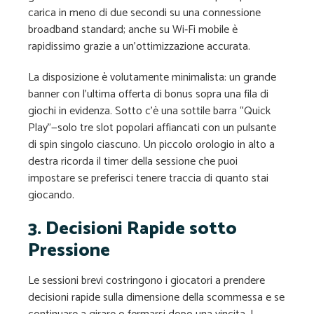
carica in meno di due secondi su una connessione
broadband standard; anche su Wi‑Fi mobile è
rapidissimo grazie a un’ottimizzazione accurata.
La disposizione è volutamente minimalista: un grande
banner con l’ultima offerta di bonus sopra una fila di
giochi in evidenza. Sotto c’è una sottile barra “Quick
Play”—solo tre slot popolari affiancati con un pulsante
di spin singolo ciascuno. Un piccolo orologio in alto a
destra ricorda il timer della sessione che puoi
impostare se preferisci tenere traccia di quanto stai
giocando.
3. Decisioni Rapide sotto
Pressione
Le sessioni brevi costringono i giocatori a prendere
decisioni rapide sulla dimensione della scommessa e se