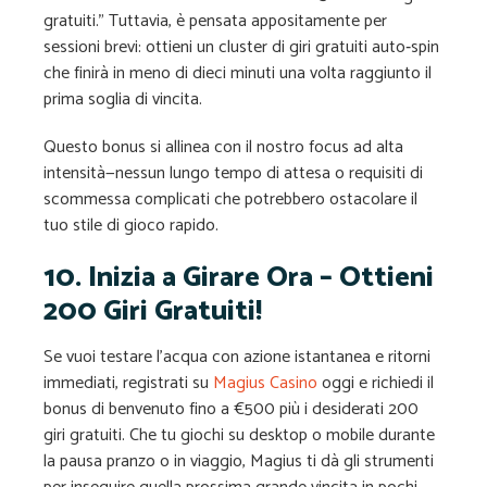
gratuiti.” Tuttavia, è pensata appositamente per
sessioni brevi: ottieni un cluster di giri gratuiti auto‑spin
che finirà in meno di dieci minuti una volta raggiunto il
prima soglia di vincita.
Questo bonus si allinea con il nostro focus ad alta
intensità—nessun lungo tempo di attesa o requisiti di
scommessa complicati che potrebbero ostacolare il
tuo stile di gioco rapido.
10. Inizia a Girare Ora – Ottieni
200 Giri Gratuiti!
Se vuoi testare l’acqua con azione istantanea e ritorni
immediati, registrati su
Magius Casino
oggi e richiedi il
bonus di benvenuto fino a €500 più i desiderati 200
giri gratuiti. Che tu giochi su desktop o mobile durante
la pausa pranzo o in viaggio, Magius ti dà gli strumenti