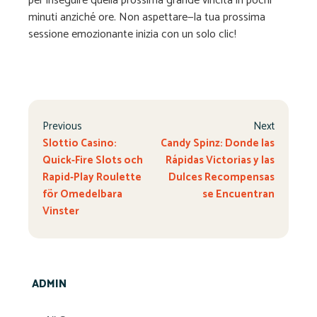
per inseguire quella prossima grande vincita in pochi
minuti anziché ore. Non aspettare—la tua prossima
sessione emozionante inizia con un solo clic!
Previous
Next
Slottio Casino:
Candy Spinz: Donde las
Quick‑Fire Slots och
Rápidas Victorias y las
Rapid‑Play Roulette
Dulces Recompensas
för Omedelbara
se Encuentran
Vinster
ADMIN