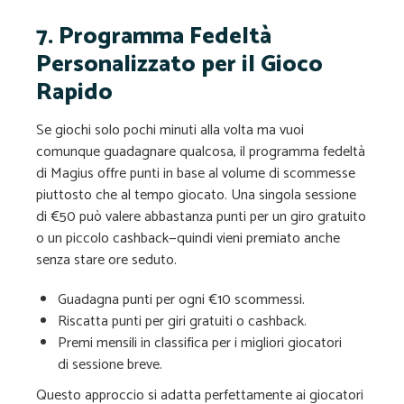
7. Programma Fedeltà
Personalizzato per il Gioco
Rapido
Se giochi solo pochi minuti alla volta ma vuoi
comunque guadagnare qualcosa, il programma fedeltà
di Magius offre punti in base al volume di scommesse
piuttosto che al tempo giocato. Una singola sessione
di €50 può valere abbastanza punti per un giro gratuito
o un piccolo cashback—quindi vieni premiato anche
senza stare ore seduto.
Guadagna punti per ogni €10 scommessi.
Riscatta punti per giri gratuiti o cashback.
Premi mensili in classifica per i migliori giocatori
di sessione breve.
Questo approccio si adatta perfettamente ai giocatori