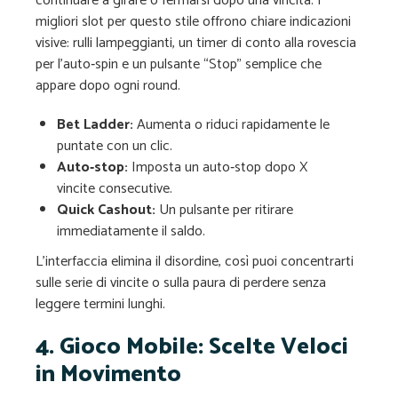
continuare a girare o fermarsi dopo una vincita. I
migliori slot per questo stile offrono chiare indicazioni
visive: rulli lampeggianti, un timer di conto alla rovescia
per l’auto‑spin e un pulsante “Stop” semplice che
appare dopo ogni round.
Bet Ladder:
Aumenta o riduci rapidamente le
puntate con un clic.
Auto‑stop:
Imposta un auto‑stop dopo X
vincite consecutive.
Quick Cashout:
Un pulsante per ritirare
immediatamente il saldo.
L’interfaccia elimina il disordine, così puoi concentrarti
sulle serie di vincite o sulla paura di perdere senza
leggere termini lunghi.
4. Gioco Mobile: Scelte Veloci
in Movimento