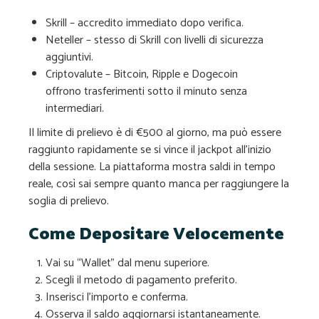
Skrill – accredito immediato dopo verifica.
Neteller – stesso di Skrill con livelli di sicurezza
aggiuntivi.
Criptovalute – Bitcoin, Ripple e Dogecoin
offrono trasferimenti sotto il minuto senza
intermediari.
Il limite di prelievo è di €500 al giorno, ma può essere
raggiunto rapidamente se si vince il jackpot all’inizio
della sessione. La piattaforma mostra saldi in tempo
reale, così sai sempre quanto manca per raggiungere la
soglia di prelievo.
Come Depositare Velocemente
Vai su “Wallet” dal menu superiore.
Scegli il metodo di pagamento preferito.
Inserisci l’importo e conferma.
Osserva il saldo aggiornarsi istantaneamente.