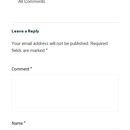
All Comments
Leave a Reply
Your email address will not be published.
Required
fields are marked
*
Comment
*
Name
*