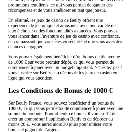
promotions régulières, ce qui vous permet de gagner des
récompenses et de vous améliorer en tant que joueur.
En résumé, les jeux de casino de Betify offrent une
expérience de jeu unique et amusante, avec une variété de
jeux à choisir et des fonctionnalités avancées. Vous pouvez
vous lancer dans l’aventure de jeu de casino avec confiance,
en connaissant que vous êtes en sécurité et que vous avez des
chances de gagner.
Vous pouvez également bénéficier d’un bonus de bienvenue
de 1000 € sur votre premier dépôt, ce qui vous permet de
commencer à jouer avec un budget important. N’hésitez pas à
vous inscrire sur Betify et à découvrir les jeux de casino en
ligne qui vous attendent.
Les Conditions de Bonus de 1000 €
Sur Betify France, vous pouvez bénéficier d’un bonus de
1000 €, ce qui vous permettra de commencer à jouer avec une
somme importante. Pour obtenir ce bonus, il vous suffit de
créer un compte sur l’application Betify et de déposer au
moins 20 €. Vous aurez alors 30 jours pour utiliser votre
bonus et gagner de l’argent.