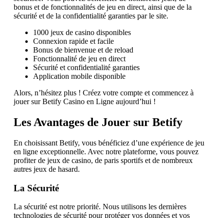
bonus et de fonctionnalités de jeu en direct, ainsi que de la
sécurité et de la confidentialité garanties par le site.
1000 jeux de casino disponibles
Connexion rapide et facile
Bonus de bienvenue et de reload
Fonctionnalité de jeu en direct
Sécurité et confidentialité garanties
Application mobile disponible
Alors, n’hésitez plus ! Créez votre compte et commencez à
jouer sur Betify Casino en Ligne aujourd’hui !
Les Avantages de Jouer sur Betify
En choisissant Betify, vous bénéficiez d’une expérience de jeu
en ligne exceptionnelle. Avec notre plateforme, vous pouvez
profiter de jeux de casino, de paris sportifs et de nombreux
autres jeux de hasard.
La Sécurité
La sécurité est notre priorité. Nous utilisons les dernières
technologies de sécurité pour protéger vos données et vos