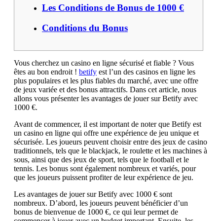
Les Conditions de Bonus de 1000 €
Conditions du Bonus
Vous cherchez un casino en ligne sécurisé et fiable ? Vous
êtes au bon endroit !
betify
est l’un des casinos en ligne les
plus populaires et les plus fiables du marché, avec une offre
de jeux variée et des bonus attractifs. Dans cet article, nous
allons vous présenter les avantages de jouer sur Betify avec
1000 €.
Avant de commencer, il est important de noter que Betify est
un casino en ligne qui offre une expérience de jeu unique et
sécurisée. Les joueurs peuvent choisir entre des jeux de casino
traditionnels, tels que le blackjack, le roulette et les machines à
sous, ainsi que des jeux de sport, tels que le football et le
tennis. Les bonus sont également nombreux et variés, pour
que les joueurs puissent profiter de leur expérience de jeu.
Les avantages de jouer sur Betify avec 1000 € sont
nombreux. D’abord, les joueurs peuvent bénéficier d’un
bonus de bienvenue de 1000 €, ce qui leur permet de
commencer à jouer avec un budget important. Ensuite, les