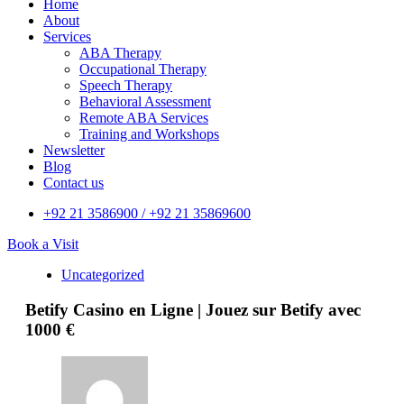
Home
About
Services
ABA Therapy
Occupational Therapy
Speech Therapy
Behavioral Assessment
Remote ABA Services
Training and Workshops
Newsletter
Blog
Contact us
+92 21 3586900 / +92 21 35869600
Book a Visit
Uncategorized
Betify Casino en Ligne | Jouez sur Betify avec
1000 €