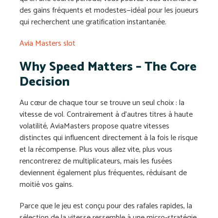
des gains fréquents et modestes—idéal pour les joueurs
qui recherchent une gratification instantanée.
Avia Masters slot
Why Speed Matters – The Core
Decision
Au cœur de chaque tour se trouve un seul choix : la
vitesse de vol. Contrairement à d’autres titres à haute
volatilité, AviaMasters propose quatre vitesses
distinctes qui influencent directement à la fois le risque
et la récompense. Plus vous allez vite, plus vous
rencontrerez de multiplicateurs, mais les fusées
deviennent également plus fréquentes, réduisant de
moitié vos gains.
Parce que le jeu est conçu pour des rafales rapides, la
sélection de la vitesse ressemble à une micro‑stratégie