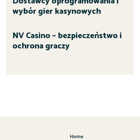
Dostawcy oprogramowania i
wybór gier kasynowych
NV Casino – bezpieczeństwo i
ochrona graczy
Home