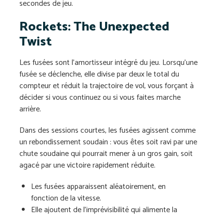
secondes de jeu.
Rockets: The Unexpected
Twist
Les fusées sont l’amortisseur intégré du jeu. Lorsqu’une
fusée se déclenche, elle divise par deux le total du
compteur et réduit la trajectoire de vol, vous forçant à
décider si vous continuez ou si vous faites marche
arrière.
Dans des sessions courtes, les fusées agissent comme
un rebondissement soudain : vous êtes soit ravi par une
chute soudaine qui pourrait mener à un gros gain, soit
agacé par une victoire rapidement réduite.
Les fusées apparaissent aléatoirement, en
fonction de la vitesse.
Elle ajoutent de l’imprévisibilité qui alimente la