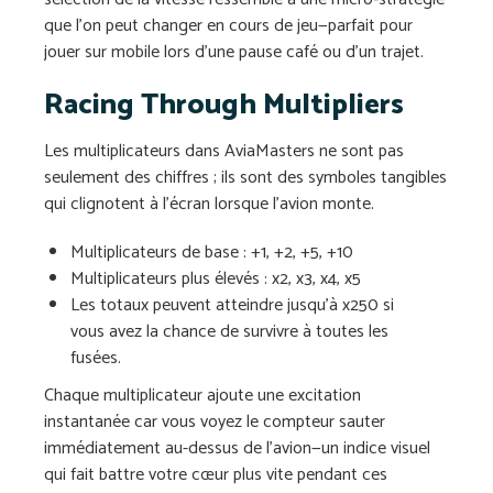
que l’on peut changer en cours de jeu—parfait pour
jouer sur mobile lors d’une pause café ou d’un trajet.
Racing Through Multipliers
Les multiplicateurs dans AviaMasters ne sont pas
seulement des chiffres ; ils sont des symboles tangibles
qui clignotent à l’écran lorsque l’avion monte.
Multiplicateurs de base : +1, +2, +5, +10
Multiplicateurs plus élevés : x2, x3, x4, x5
Les totaux peuvent atteindre jusqu’à x250 si
vous avez la chance de survivre à toutes les
fusées.
Chaque multiplicateur ajoute une excitation
instantanée car vous voyez le compteur sauter
immédiatement au-dessus de l’avion—un indice visuel
qui fait battre votre cœur plus vite pendant ces