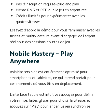
Pas d’inscription requise—plug and play.
Même RNG et RTP que le jeu en argent réel.
Crédits illimités pour expérimenter avec les
quatre vitesses.
Essayez d’abord la démo pour vous familiariser avec les
fusées et multiplicateurs avant d’engager de l’argent
réel pour des sessions courtes de jeu.
Mobile Mastery – Play
Anywhere
AviaMasters slot est entièrement optimisé pour
smartphones et tablettes, ce qui le rend parfait pour
ces moments où vous êtes en déplacement.
L’interface tactile est intuitive : appuyez pour définir
votre mise, faites glisser pour choisir la vitesse, et
appuyez sur “Play” pour lancer. Le jeu synchronise