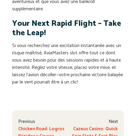
aventureux et que vous avez une bankroll
supplémentaire.
Your Next Rapid Flight – Take
the Leap!
Si vous recherchez une excitation instantanée avec un
risque maîtrisé, AviaMasters slot offre tout ce dont
vous avez besoin pour des sessions rapides et à haute
intensité. Réglez votre vitesse, placez votre mise, et
laissez l’avion décoller—votre prochaine victoire balayée
par le vent pourrait être à un clic!
Previous
Next
Chicken Road: Logros
Cazeus Casino: Quick