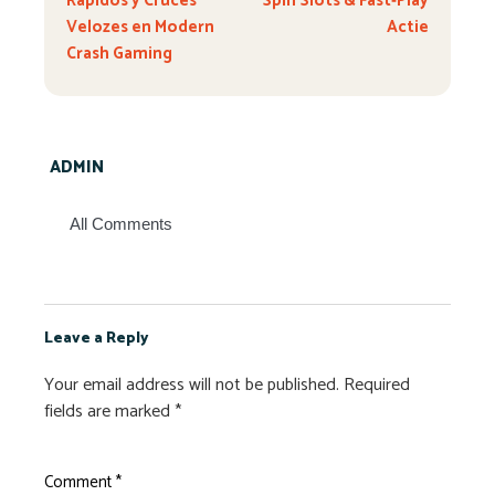
Rápidos y Cruces
Spin Slots & Fast‑Play
Velozes en Modern
Actie
Crash Gaming
ADMIN
All Comments
Leave a Reply
Your email address will not be published.
Required
fields are marked
*
Comment
*