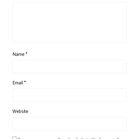
Name
*
Email
*
Website