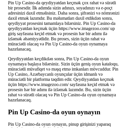
Pin Up Casino-da qeydiyyatdan keçmək çox rahat və sürətli
bir prosesdir. İlk adımda sizin adınızı, soyadınızı və e-poçt
adresinizi daxil etməlisiniz. Daha sonra, şifrənizi və nömrənizi
daxil etmək lazımdır. Bu məlumatları daxil etdikdən sonra,
qeydiyyat prosesini tamamlaya bilərsiniz. Pin Up Casino-da
qeydiyyatdan keçmək üçün https://www.imagezoo.com/ up
giriş sayfasına keçid etmək və prosesin hər bir adımı ilə
izləmək əhəmiyyətlidir. Bu proses, sizin üçün rahat və
müraciətli olacaq və Pin Up Casino-da oyun oynamaya
hazırlanacaq.
Qeydiyyatdan keçdikdən sonra, Pin Up Casino-da oyun
oynamaya başlaya bilərsiniz. Sizin üçün geniş oyun kataloqu,
müraciətli müvafiqet və məşq etmə imkanları mövcuddur. Pin
Up Casino, Azərbaycanlı oyunçular üçün idmanlı və
müraciətli bir platforma təqdim edir. Qeydiyyatdan keçmək
üçün https://www.imagezoo.com/ sayfasına keçid etmək və
prosesin hər bir adımı ilə izləmək lazımdır. Bu, sizin üçün
rahat və sürətli olacaq və Pin Up Casino-da oyun oynamaya
hazırlanacaq.
Pin Up Casino-da oyun oynayın
Pin Up Casino-da oyun oynayın, pinup girişinizi yaparaq