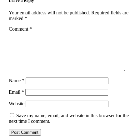
Leave a Reply
Your email address will not be published.
Required fields are
marked
*
Comment
*
Name
*
Email
*
Website
Save my name, email, and website in this browser for the
next time I comment.