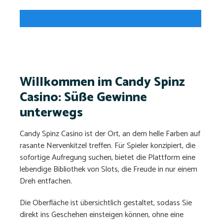
Willkommen im Candy Spinz
Casino: Süße Gewinne
unterwegs
Candy Spinz Casino ist der Ort, an dem helle Farben auf
rasante Nervenkitzel treffen. Für Spieler konzipiert, die
sofortige Aufregung suchen, bietet die Plattform eine
lebendige Bibliothek von Slots, die Freude in nur einem
Dreh entfachen.
Die Oberfläche ist übersichtlich gestaltet, sodass Sie
direkt ins Geschehen einsteigen können, ohne eine