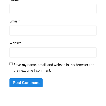
Email
*
Website
Save my name, email, and website in this browser for
the next time I comment.