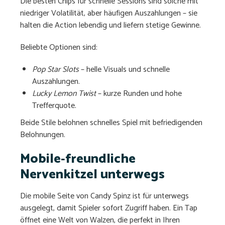
Die besten Chips für schnelle Sessions sind solche mit
niedriger Volatilität, aber häufigen Auszahlungen – sie
halten die Action lebendig und liefern stetige Gewinne.
Beliebte Optionen sind:
Pop Star Slots
– helle Visuals und schnelle
Auszahlungen.
Lucky Lemon Twist
– kurze Runden und hohe
Trefferquote.
Beide Stile belohnen schnelles Spiel mit befriedigenden
Belohnungen.
Mobile‑freundliche
Nervenkitzel unterwegs
Die mobile Seite von Candy Spinz ist für unterwegs
ausgelegt, damit Spieler sofort Zugriff haben. Ein Tap
öffnet eine Welt von Walzen, die perfekt in Ihren