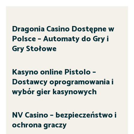
Dragonia Casino Dostępne w
Polsce – Automaty do Gry i
Gry Stołowe
Kasyno online Pistolo –
Dostawcy oprogramowania i
wybór gier kasynowych
NV Casino – bezpieczeństwo i
ochrona graczy