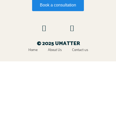
Book a consultation
© 2025 UMATTER
Home
About Us
Contact us