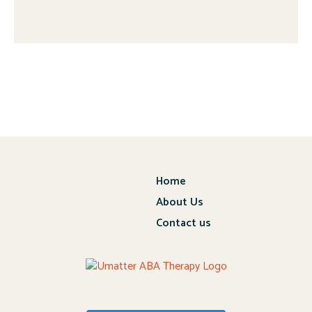
Home
About Us
Contact us