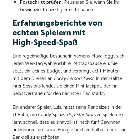
Fortschritt prüfen:
Pausieren Sie, wenn Sie Ihr
Gewinnziel frühzeitig erreicht haben.
Erfahrungsberichte von
echten Spielern mit
High‑Speed‑Spaß
Eine regelmäßige Besucherin namens Maya loggt sich
jeden Werktag während ihrer Mittagspause ein. Sie
setzt ein kleines Budget und verbringt acht Minuten
mit dem Drehen an
Lucky Lemon Twist
. In der Hälfte
ihrer Sessions landet sie einen Mini‑Jackpot, der ihr
Selbstvertrauen für den nächsten Tag stärkt.
Ein anderer Spieler, Luis, nutzt seine Pendelzeit in der
U‑Bahn, um Candy Spinzs
Pop Star Slots
zu spielen. Er
lernt schnell, dass es sinnvoll ist, nach fünf Gewinnen
aufzuhören, um seine Energie hoch zu halten, ohne sein
Bankroll zu erschöpfen.