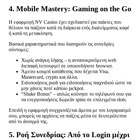
4. Mobile Mastery: Gaming on the Go
Η εφαρμογή NV Casino έχει σχεδιαστεί για παίκτες που
θέλουν να παίζουν κατά τη διάρκεια ενός διαλείμματος καφέ
ή κατά τη μετακίνηση.
Βασικά χαρακτηριστικά που διατηρούν τις συνεδρίες
σύντομες:
Χωρίς ανάγκη λήψης – η ανταποκρινόμενη web
διεπαφή λειτουργεί σε οποιονδήποτε browser.
Άμεσο κουμπί κατάθεσης που δέχεται Visa,
Mastercard, crypto και άλλα.
Ειδοποιήσεις push για ειδοποιήσεις παιχνιδιού ώστε να
μην χάνεις ποτέ κάποιο jackpot.
“Shake Bonus” – απλώς κούνησε το τηλέφωνό σου για
να ενεργοποιήσεις δωρεάν spins σε επιλεγμένα slots.
Επειδή η εφαρμογή συγχρονίζεται άμεσα με τον λογαριασμό
σου, μπορείς να αρχίσεις να παίζεις μέσα σε δευτερόλεπτα
από το άνοιγμά της.
5. Ροή Συνεδρίας: Από το Login μέχρι