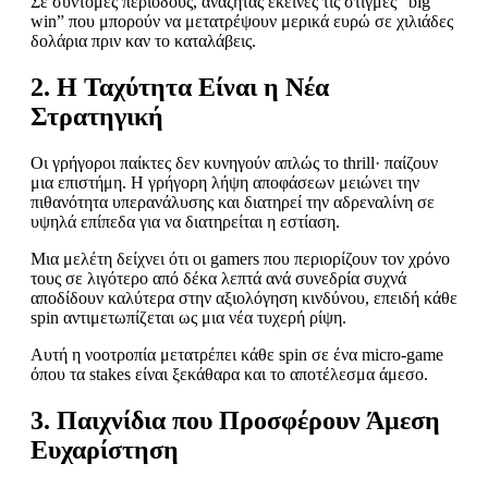
Σε σύντομες περιόδους, αναζητάς εκείνες τις στιγμές “big
win” που μπορούν να μετατρέψουν μερικά ευρώ σε χιλιάδες
δολάρια πριν καν το καταλάβεις.
2. Η Ταχύτητα Είναι η Νέα
Στρατηγική
Οι γρήγοροι παίκτες δεν κυνηγούν απλώς το thrill· παίζουν
μια επιστήμη. Η γρήγορη λήψη αποφάσεων μειώνει την
πιθανότητα υπερανάλυσης και διατηρεί την αδρεναλίνη σε
υψηλά επίπεδα για να διατηρείται η εστίαση.
Μια μελέτη δείχνει ότι οι gamers που περιορίζουν τον χρόνο
τους σε λιγότερο από δέκα λεπτά ανά συνεδρία συχνά
αποδίδουν καλύτερα στην αξιολόγηση κινδύνου, επειδή κάθε
spin αντιμετωπίζεται ως μια νέα τυχερή ρίψη.
Αυτή η νοοτροπία μετατρέπει κάθε spin σε ένα micro‑game
όπου τα stakes είναι ξεκάθαρα και το αποτέλεσμα άμεσο.
3. Παιχνίδια που Προσφέρουν Άμεση
Ευχαρίστηση