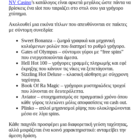
NV Casino
’s κατάλογος είναι αρκετά μεγάλος ώστε πάντα να
βρίσκεις ένα slot που ταιριάζει στο στυλ σου για γρήγορο
χτύπημα.
Ακολουθεί μια εικόνα τίτλων που απευθύνονται σε παίκτες
με σύντομη συνεδρία:
Sweet Bonanza – ζωηρά γραφικά και μηχανική
κυλιόμενων ρολών που διατηρεί το ρυθμό γρήγορο.
Gates of Olympus – σύντομοι γύροι με “free spins”
που ενεργοποιούνται άμεσα.
Hell Hot 100 – γρήγορες γραμμές πληρωμής και εφέ
έκρηξης που κάνουν τις νίκες να ξεπετάγονται.
Sizzling Hot Deluxe – κλασική αίσθηση με σύγχρονη
ταχύτητα.
Book Of Ra Magic – γρήγοροι μυστηριώδεις τροχοί
που λύνονται σε δευτερόλεπτα.
Aviator – στοιχηματισμός σε πραγματικό χρόνο όπου
κάθε γύρος τελειώνει μόλις αποφασίσεις να cash out.
Plinko – απλοί μηχανισμοί ρίψης που ολοκληρώνονται
μέσα σε λίγα spins.
Κάθε παιχνίδι προσφέρει μια διαφορετική γεύση ταχύτητας,
αλλά μοιράζεται ένα κοινό χαρακτηριστικό: ανταμείβει την
άμεση δράση.