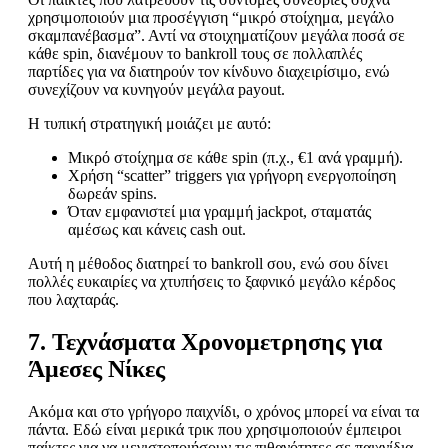
χρησιμοποιούν μια προσέγγιση “μικρό στοίχημα, μεγάλο
σκαμπανέβασμα”. Αντί να στοιχηματίζουν μεγάλα ποσά σε
κάθε spin, διανέμουν το bankroll τους σε πολλαπλές
παρτίδες για να διατηρούν τον κίνδυνο διαχειρίσιμο, ενώ
συνεχίζουν να κυνηγούν μεγάλα payout.
Η τυπική στρατηγική μοιάζει με αυτό:
Μικρό στοίχημα σε κάθε spin (π.χ., €1 ανά γραμμή).
Χρήση “scatter” triggers για γρήγορη ενεργοποίηση
δωρεάν spins.
Όταν εμφανιστεί μια γραμμή jackpot, σταματάς
αμέσως και κάνεις cash out.
Αυτή η μέθοδος διατηρεί το bankroll σου, ενώ σου δίνει
πολλές ευκαιρίες να χτυπήσεις το ξαφνικό μεγάλο κέρδος
που λαχταράς.
7. Τεχνάσματα Χρονομετρησης για
Άμεσες Νίκες
Ακόμα και στο γρήγορο παιχνίδι, ο χρόνος μπορεί να είναι τα
πάντα. Εδώ είναι μερικά τρικ που χρησιμοποιούν έμπειροι
παίκτες για να μεγιστοποιήσουν τις πιθανότητες σε παιχνίδια