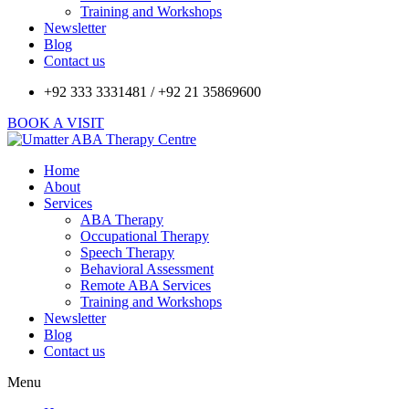
Training and Workshops
Newsletter
Blog
Contact us
+92 333 3331481 / +92 21 35869600
BOOK A VISIT
Home
About
Services
ABA Therapy
Occupational Therapy
Speech Therapy
Behavioral Assessment
Remote ABA Services
Training and Workshops
Newsletter
Blog
Contact us
Menu