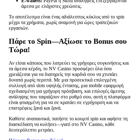
E-wallets:
PayPal ή Skrill αναλήψεις επεξεργάζονται
άμεσα με ελάχιστες χρεώσεις.
Το αποτέλεσμα είναι ένας αδιάλειπτος κύκλος από το spin
μέχρι τα χρήματα, χωρίς αναμονή για ώρες τραπεζικών
εργασιών.
Πάρε το Spin—Αξίωσε το Bonus σου
Τώρα!
Αν είσαι κάποιος που λατρεύει τις γρήγορες συγκινήσεις και
τα άμεσα κέρδη, το NV Casino προσφέρει όλα όσα
χρειάζεσαι για να διατηρείς την καρδιά σου να χτυπάει
δυνατά χωρίς περιττά. Με μια προσεκτικά επιλεγμένη
συλλογή από slots υψηλής έντασης, μια mobile εφαρμογή
σχεδιασμένη για γρήγορη πρόσβαση, και επιλογές άμεσης
ανάληψης που ταιριάζουν στο ρυθμό σου, αυτή η πλατφόρμα
είναι φτιαγμένη για να σε κρατάει σε εγρήγορση και να
επιστρέφεις ξανά και ξανά.
Καθίστε αναπαυτικά, πατήστε το κουμπί spin και αφήστε τη
διασκέδαση να κυλήσει—γιατί στο NV Casino, κάθε
δευτερόλεπτο μετράει.