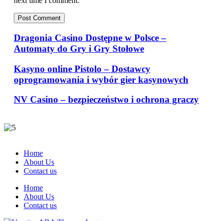
next time I comment.
Dragonia Casino Dostępne w Polsce –
Automaty do Gry i Gry Stołowe
Kasyno online Pistolo – Dostawcy
oprogramowania i wybór gier kasynowych
NV Casino – bezpieczeństwo i ochrona graczy
Home
About Us
Contact us
Home
About Us
Contact us