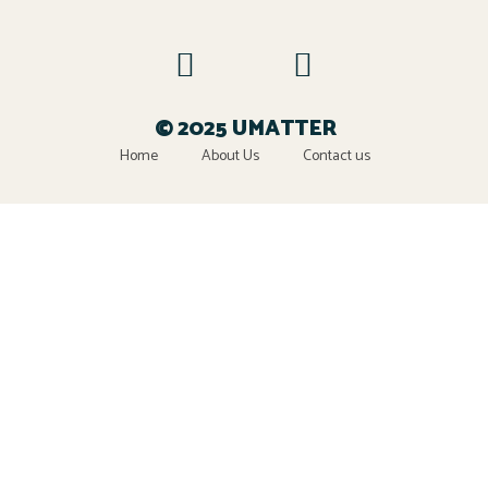
© 2025 UMATTER
Home
About Us
Contact us