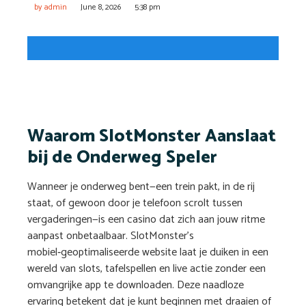
by
admin
June 8, 2026
5:38 pm
Waarom SlotMonster Aanslaat
bij de Onderweg Speler
Wanneer je onderweg bent—een trein pakt, in de rij
staat, of gewoon door je telefoon scrolt tussen
vergaderingen—is een casino dat zich aan jouw ritme
aanpast onbetaalbaar. SlotMonster’s
mobiel‑geoptimaliseerde website laat je duiken in een
wereld van slots, tafelspellen en live actie zonder een
omvangrijke app te downloaden. Deze naadloze
ervaring betekent dat je kunt beginnen met draaien of