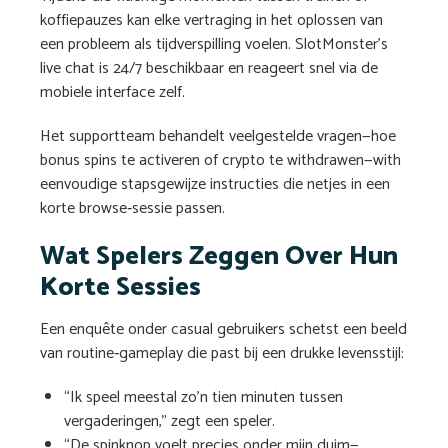
koffiepauzes kan elke vertraging in het oplossen van
een probleem als tijdverspilling voelen. SlotMonster’s
live chat is 24/7 beschikbaar en reageert snel via de
mobiele interface zelf.
Het supportteam behandelt veelgestelde vragen—hoe
bonus spins te activeren of crypto te withdrawen—with
eenvoudige stapsgewijze instructies die netjes in een
korte browse‑sessie passen.
Wat Spelers Zeggen Over Hun
Korte Sessies
Een enquête onder casual gebruikers schetst een beeld
van routine‑gameplay die past bij een drukke levensstijl:
“Ik speel meestal zo’n tien minuten tussen
vergaderingen,” zegt een speler.
“De spinknop voelt precies onder mijn duim—