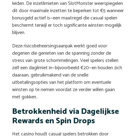
leiden. De inzetlimieten van SlotMonster weerspiegelen
dit door maximale inzetten te beperken tot €5 wanneer
bonusgeld actief is—een maatregel die casual spelen
beschermt terwijl er toch significante winsten mogelijk
blijven.
Deze risicobeheersingsaanpak werkt goed voor
degenen die genieten van de spanning zonder de
stress van grote schommelingen. Veel spelers stellen
zelf een daglimiet in—bijvoorbeeld €20—en houden zich
daaraan, gebruikmakend van de snelle
uitbetalingsopties van het platform om eventuele
winsten op te nemen voordat ze verder willen gaan
met gokken.
Betrokkenheid via Dagelijkse
Rewards en Spin Drops
Het casino houdt casual spelers betrokken door