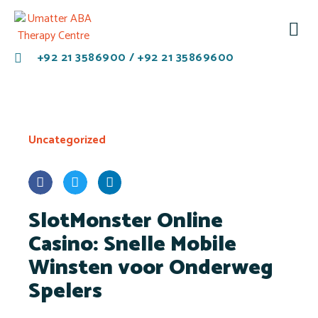
+92 21 3586900 / +92 21 35869600
Uncategorized
SlotMonster Online
Casino: Snelle Mobile
Winsten voor Onderweg
Spelers