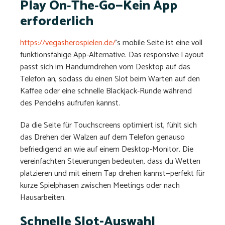
Play On‑The‑Go—Kein App
erforderlich
https://vegasherospielen.de/
’s mobile Seite ist eine voll
funktionsfähige App-Alternative. Das responsive Layout
passt sich im Handumdrehen vom Desktop auf das
Telefon an, sodass du einen Slot beim Warten auf den
Kaffee oder eine schnelle Blackjack-Runde während
des Pendelns aufrufen kannst.
Da die Seite für Touchscreens optimiert ist, fühlt sich
das Drehen der Walzen auf dem Telefon genauso
befriedigend an wie auf einem Desktop-Monitor. Die
vereinfachten Steuerungen bedeuten, dass du Wetten
platzieren und mit einem Tap drehen kannst—perfekt für
kurze Spielphasen zwischen Meetings oder nach
Hausarbeiten.
Schnelle Slot-Auswahl