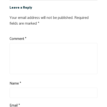
Leave a Reply
Your email address will not be published.
Required
fields are marked
*
Comment
*
Name
*
Email
*