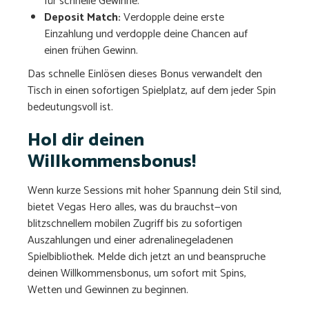
für schnelle Gewinne.
Deposit Match:
Verdopple deine erste
Einzahlung und verdopple deine Chancen auf
einen frühen Gewinn.
Das schnelle Einlösen dieses Bonus verwandelt den
Tisch in einen sofortigen Spielplatz, auf dem jeder Spin
bedeutungsvoll ist.
Hol dir deinen
Willkommensbonus!
Wenn kurze Sessions mit hoher Spannung dein Stil sind,
bietet Vegas Hero alles, was du brauchst—von
blitzschnellem mobilen Zugriff bis zu sofortigen
Auszahlungen und einer adrenalinegeladenen
Spielbibliothek. Melde dich jetzt an und beanspruche
deinen Willkommensbonus, um sofort mit Spins,
Wetten und Gewinnen zu beginnen.