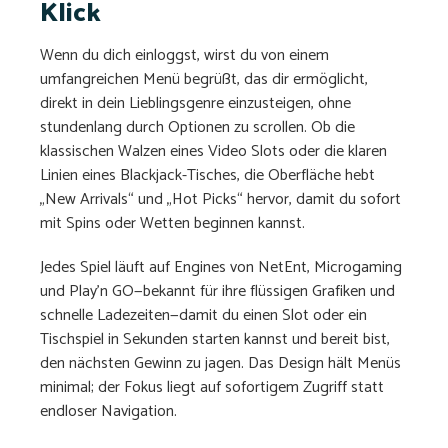
Klick
Wenn du dich einloggst, wirst du von einem
umfangreichen Menü begrüßt, das dir ermöglicht,
direkt in dein Lieblingsgenre einzusteigen, ohne
stundenlang durch Optionen zu scrollen. Ob die
klassischen Walzen eines Video Slots oder die klaren
Linien eines Blackjack-Tisches, die Oberfläche hebt
„New Arrivals“ und „Hot Picks“ hervor, damit du sofort
mit Spins oder Wetten beginnen kannst.
Jedes Spiel läuft auf Engines von NetEnt, Microgaming
und Play’n GO—bekannt für ihre flüssigen Grafiken und
schnelle Ladezeiten—damit du einen Slot oder ein
Tischspiel in Sekunden starten kannst und bereit bist,
den nächsten Gewinn zu jagen. Das Design hält Menüs
minimal; der Fokus liegt auf sofortigem Zugriff statt
endloser Navigation.