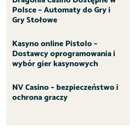
Dragonia Casino Dostępne w
Polsce – Automaty do Gry i
Gry Stołowe
Kasyno online Pistolo –
Dostawcy oprogramowania i
wybór gier kasynowych
NV Casino – bezpieczeństwo i
ochrona graczy