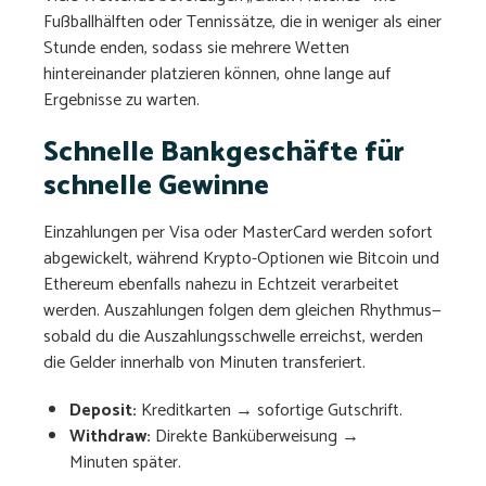
Fußballhälften oder Tennissätze, die in weniger als einer
Stunde enden, sodass sie mehrere Wetten
hintereinander platzieren können, ohne lange auf
Ergebnisse zu warten.
Schnelle Bankgeschäfte für
schnelle Gewinne
Einzahlungen per Visa oder MasterCard werden sofort
abgewickelt, während Krypto-Optionen wie Bitcoin und
Ethereum ebenfalls nahezu in Echtzeit verarbeitet
werden. Auszahlungen folgen dem gleichen Rhythmus—
sobald du die Auszahlungsschwelle erreichst, werden
die Gelder innerhalb von Minuten transferiert.
Deposit:
Kreditkarten → sofortige Gutschrift.
Withdraw:
Direkte Banküberweisung →
Minuten später.