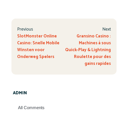
Previous
Next
SlotMonster Online
Gransino Casino :
Casino: Snelle Mobile
Machines à sous
Winsten voor
Quick‑Play & Lightning
Onderweg Spelers
Roulette pour des
gains rapides
ADMIN
All Comments